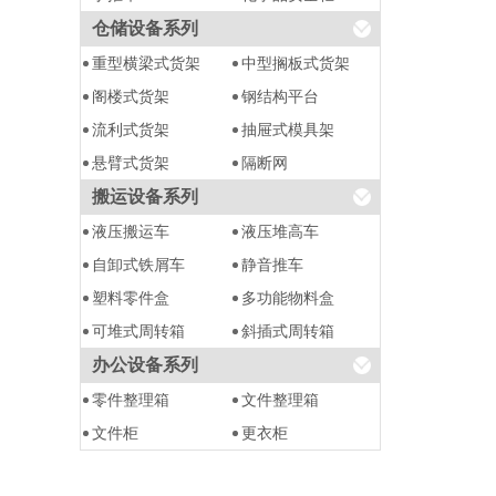
仓储设备系列
重型横梁式货架
中型搁板式货架
阁楼式货架
钢结构平台
流利式货架
抽屉式模具架
悬臂式货架
隔断网
搬运设备系列
液压搬运车
液压堆高车
自卸式铁屑车
静音推车
塑料零件盒
多功能物料盒
可堆式周转箱
斜插式周转箱
办公设备系列
零件整理箱
文件整理箱
文件柜
更衣柜