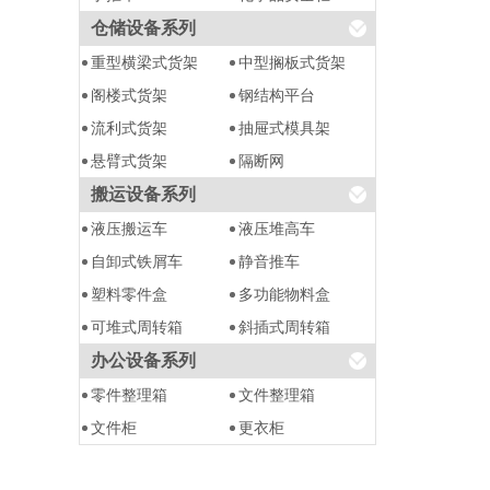
仓储设备系列
重型横梁式货架
中型搁板式货架
阁楼式货架
钢结构平台
流利式货架
抽屉式模具架
悬臂式货架
隔断网
搬运设备系列
液压搬运车
液压堆高车
自卸式铁屑车
静音推车
塑料零件盒
多功能物料盒
可堆式周转箱
斜插式周转箱
办公设备系列
零件整理箱
文件整理箱
文件柜
更衣柜