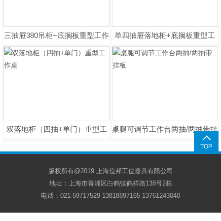
三抽屉380吊柜+底搁板重型工作
单四抽屉落地柜+底搁板重型工
桌
作桌
双落地柜（四抽+单门）重型工
桌腿可调节工作台两抽/两抽带挂
作桌
板
TOP
版权所有@2019 上海位邦工位器具有限公司
地址：上海市青浦区白鹤镇鹤祥路138号2栋
电话：021-59717529 13818897165 13761243040