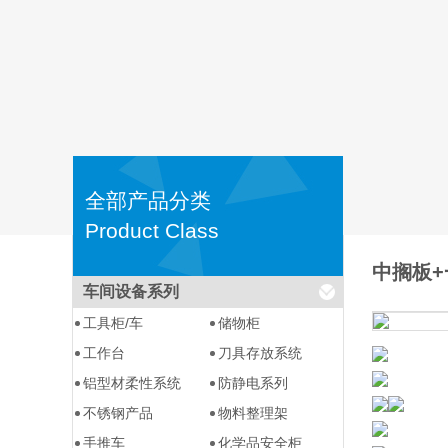
全部产品分类
Product Class
中搁板+
车间设备系列
工具柜/车
储物柜
工作台
刀具存放系统
铝型材柔性系统
防静电系列
不锈钢产品
物料整理架
手推车
化学品安全柜