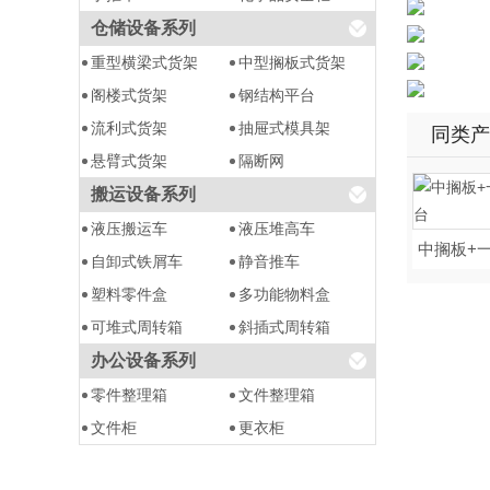
仓储设备系列
重型横梁式货架
中型搁板式货架
阁楼式货架
钢结构平台
流利式货架
抽屉式模具架
同类产
悬臂式货架
隔断网
搬运设备系列
液压搬运车
液压堆高车
中搁板+一
自卸式铁屑车
静音推车
塑料零件盒
多功能物料盒
可堆式周转箱
斜插式周转箱
办公设备系列
零件整理箱
文件整理箱
文件柜
更衣柜