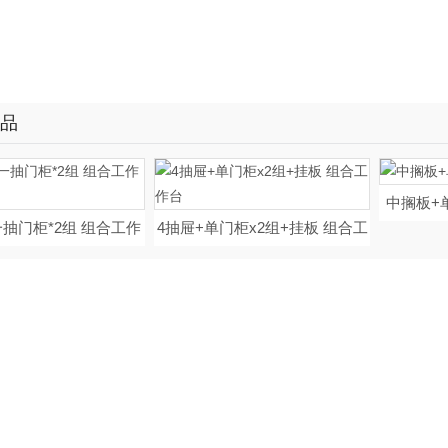
品
中搁板+
抽门柜*2组 组合工作
4抽屉+单门柜x2组+挂板 组合工
台
作台